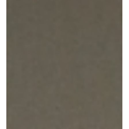
de racheter une machine neuve, coûteuse, alors que la
solution est bien plus simple. Le cas du jour : Le goulot
d'étranglement invisible Récemment, nous avons
diagnostiqué un ThinkPad dont le temps de démarrage
dépassait les 3 minutes. Le client pensai