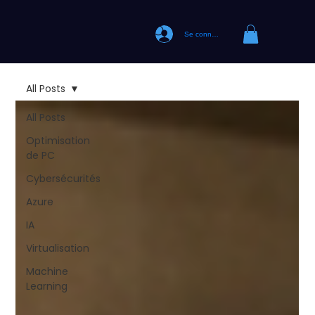
Se connecter
All Posts
All Posts
Optimisation
de PC
Cybersécurités
Azure
IA
Virtualisation
Machine
Learning