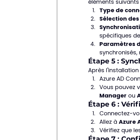
éléments suivants 
Type de conn
Sélection des
Synchronisati
spécifiques de
Paramètres de
synchronisés, 
Étape 5 : Sync
Après l'installation 
Azure AD Con
Vous pouvez vér
Manager
 ou 
Étape 6 : Véri
Connectez-vo
Allez à 
Azure A
Vérifiez que l
Étape 7 : Conf