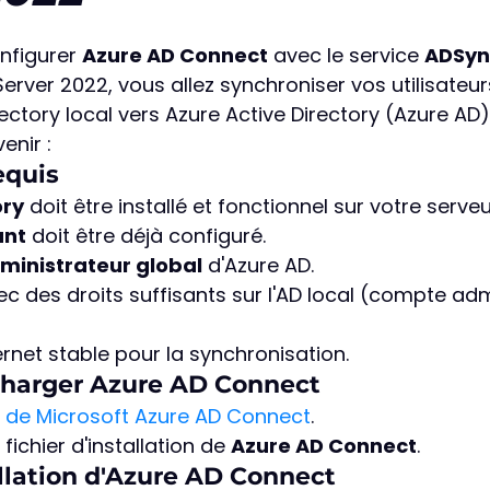
ur 5.
onfigurer 
Azure AD Connect
 avec le service 
ADSyn
rver 2022, vous allez synchroniser vos utilisateur
ectory local vers Azure Active Directory (Azure AD).
enir :
equis
ory
 doit être installé et fonctionnel sur votre serveu
ant
 doit être déjà configuré.
ministrateur global
 d'Azure AD.
 des droits suffisants sur l'AD local (compte adm
rnet stable pour la synchronisation.
écharger Azure AD Connect
e de Microsoft Azure AD Connect
.
fichier d'installation de 
Azure AD Connect
.
allation d'Azure AD Connect