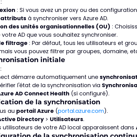
:
exion
 : Si vous avez un proxy ou des configuration
 attributs
 à synchroniser vers Azure AD.
on des unités organisationnelles (OU)
 : Choisis
 votre AD que vous souhaitez synchroniser.
 filtrage
 : Par défaut, tous les utilisateurs et gr
mais vous pouvez filtrer par groupes, domaine, etc
hronisation initiale
:
nect démarre automatiquement une 
synchronisati
ifier l'état de la synchronisation via 
Synchronisa
Azure AD Connect Health
 (si configuré).
fication de la synchronisation
us au 
portail Azure
 (
portal.azure.com
).
ctive Directory
 > 
Utilisateurs
.
es utilisateurs de votre AD local apparaissent dans 
iguration de la synchronisation contin