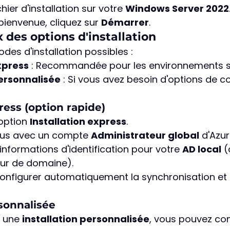
ichier d'installation sur votre 
Windows Server 2022
bienvenue, cliquez sur 
Démarrer
.
x des options d'installation
es d'installation possibles :
Express
 : Recommandée pour les environnements s
personnalisée
 : Si vous avez besoin d'options de c
ress (option rapide)
option 
Installation express
.
us avec un compte 
Administrateur global
 d'Azur
informations d'identification pour votre 
AD local
 
eur de domaine).
l configurer automatiquement la synchronisation et 
rsonnalisée
 une 
installation personnalisée
, vous pouvez con