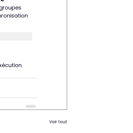
 groupes 
hronisation 
xécution.
Voir tout