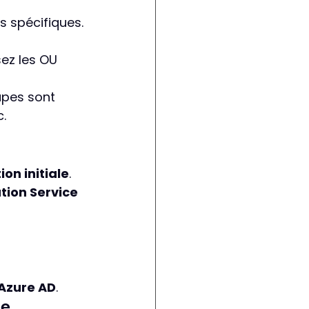
s spécifiques.
sez les OU 
oupes sont 
.
on initiale
.
tion Service 
Azure AD
.
ue