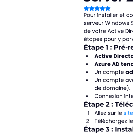
Noté NaN étoiles s
Pour installer et c
serveur Windows Se
de votre Active Dir
étapes pour y parv
Étape 1 : Pré-r
Active Direct
Azure AD ten
Un compte 
ad
Un compte avec
de domaine).
Connexion inte
Étape 2 : Tél
Allez sur le 
sit
Téléchargez le 
Étape 3 : Inst