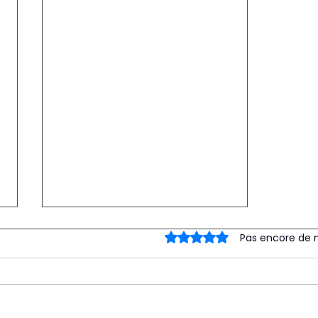
Noté 0 étoile sur 5.
Pas encore de 