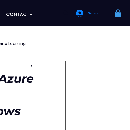
H
CONTACT
Se connecter
ine Learning
 Azure
dows