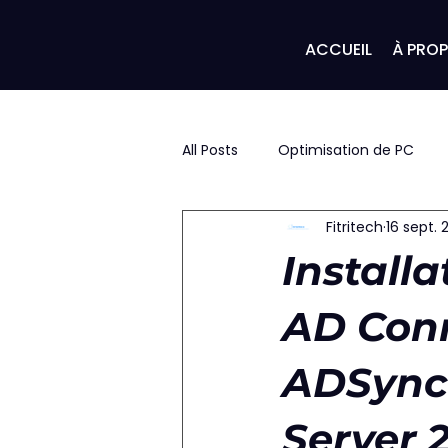
ACCUEIL
À PRO
All Posts
Optimisation de PC
Fitritech
16 sept.
Install
AD Conn
ADSync 
Server 