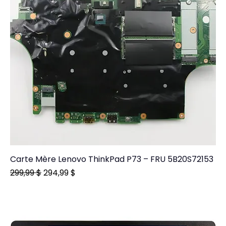
Carte Mère Lenovo ThinkPad P73 – FRU 5B20S72153
Prix original
Prix promotionnel
299,99 $
294,99 $