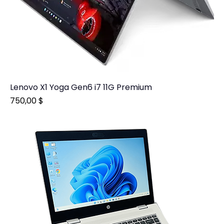
Lenovo X1 Yoga Gen6 i7 11G Premium
Prix
750,00 $