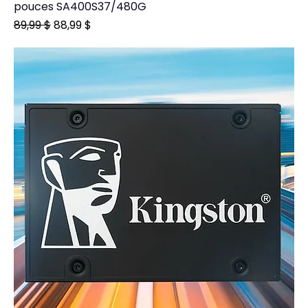
pouces SA400S37/480G
Prix original
Prix promotionnel
89,99 $
88,99 $