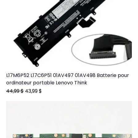
L17M6P52 L17C6P51 01AV497 01AV498 Batterie pour
ordinateur portable Lenovo Think
Prix original
Prix promotionnel
44,99 $
43,99 $