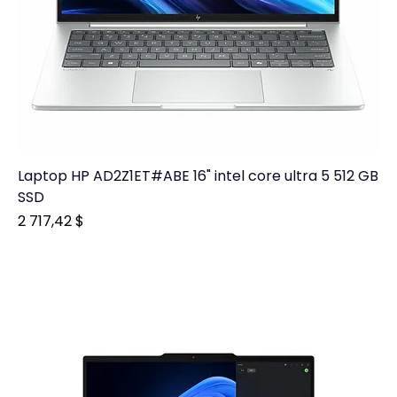
Laptop HP AD2Z1ET#ABE 16" intel core ultra 5 512 GB
SSD
Prix
2 717,42 $