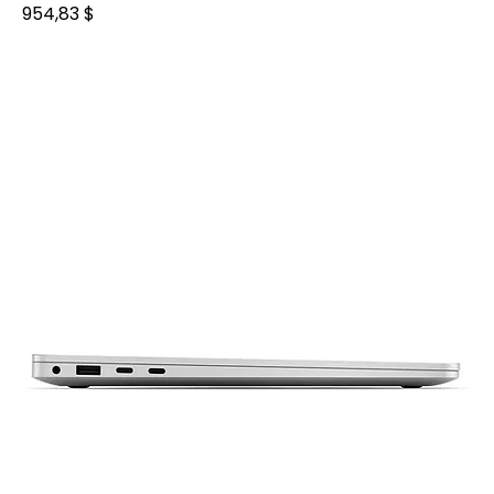
Prix
954,83 $