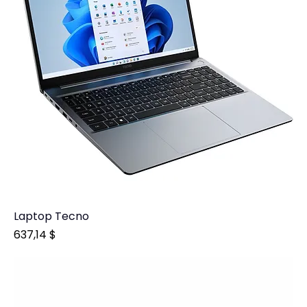
Laptop Tecno
Prix
637,14 $