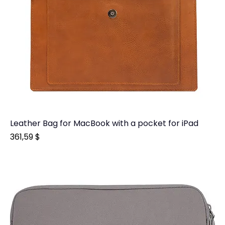
Leather Bag for MacBook with a pocket for iPad
Prix
361,59 $