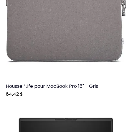
Housse ²Life pour MacBook Pro 16" - Gris
Prix
64,42 $