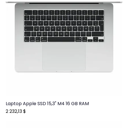
Laptop Apple SSD 15,3" M4 16 GB RAM
Prix
2 232,13 $