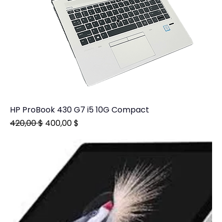
HP ProBook 430 G7 i5 10G Compact
Prix original
Prix promotionnel
420,00 $
400,00 $