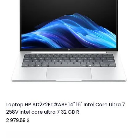
Laptop HP AD2Z2ET#ABE 14" 16" Intel Core Ultra 7
258V intel core ultra 7 32 GB R
Prix
2 979,89 $