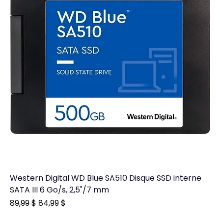
Western Digital WD Blue SA510 Disque SSD interne
SATA III 6 Go/s, 2,5"/7 mm
Prix original
Prix promotionnel
89,99 $
84,99 $