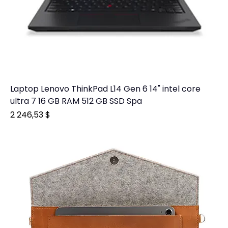
Laptop Lenovo ThinkPad L14 Gen 6 14" intel core
ultra 7 16 GB RAM 512 GB SSD Spa
Prix
2 246,53 $