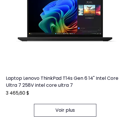
Laptop Lenovo ThinkPad T14s Gen 6 14" Intel Core
Ultra 7 258V intel core ultra 7
Prix
3 465,60 $
Voir plus