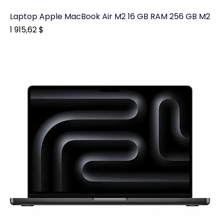
Laptop Apple MacBook Air M2 16 GB RAM 256 GB M2
Prix
1 915,62 $