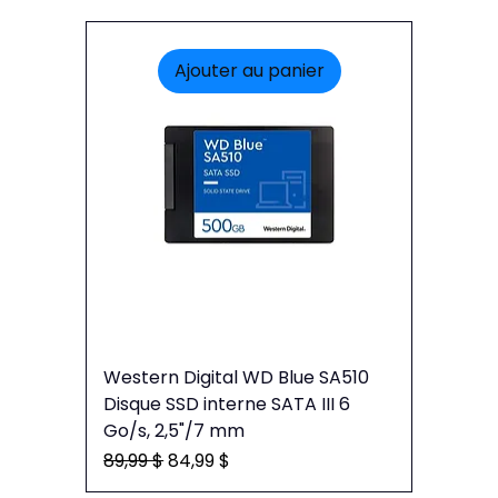
Ajouter au panier
Western Digital WD Blue SA510
Disque SSD interne SATA III 6
Go/s, 2,5"/7 mm
Prix original
Prix promotionnel
89,99 $
84,99 $