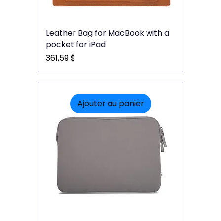
Leather Bag for MacBook with a
pocket for iPad
Prix
361,59 $
Ajouter au panier