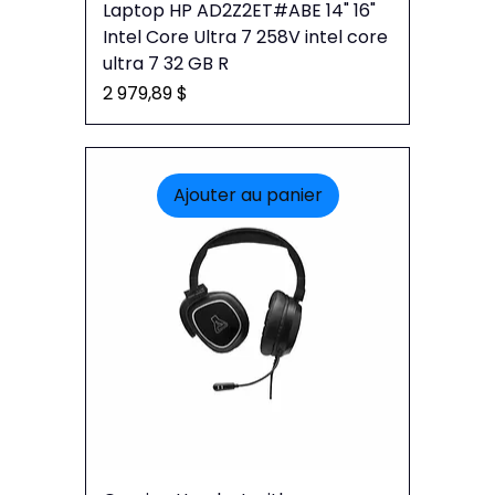
Laptop HP AD2Z2ET#ABE 14" 16"
Intel Core Ultra 7 258V intel core
ultra 7 32 GB R
Prix
2 979,89 $
Ajouter au panier