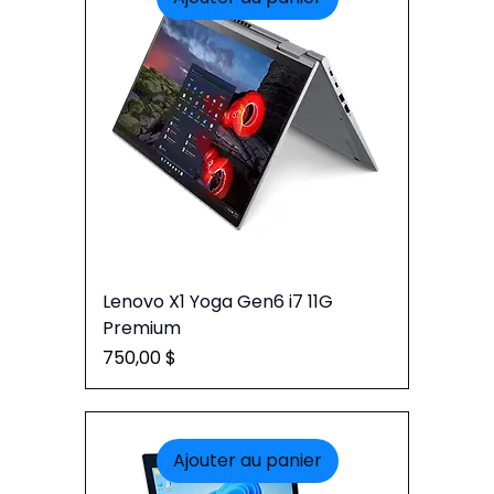
Lenovo X1 Yoga Gen6 i7 11G
Premium
Prix
750,00 $
Ajouter au panier