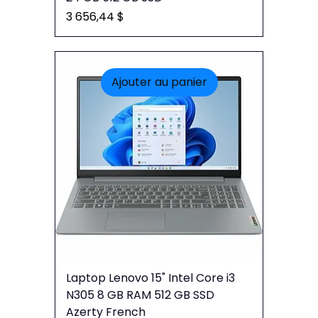
Prix
3 656,44 $
Ajouter au panier
Laptop Lenovo 15" Intel Core i3
N305 8 GB RAM 512 GB SSD
Azerty French