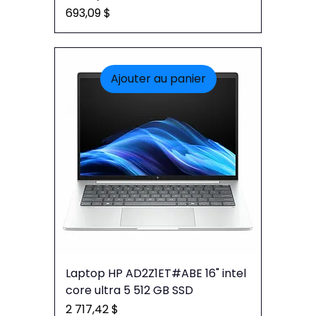
Prix
693,09 $
Ajouter au panier
Laptop HP AD2Z1ET#ABE 16" intel
core ultra 5 512 GB SSD
Prix
2 717,42 $