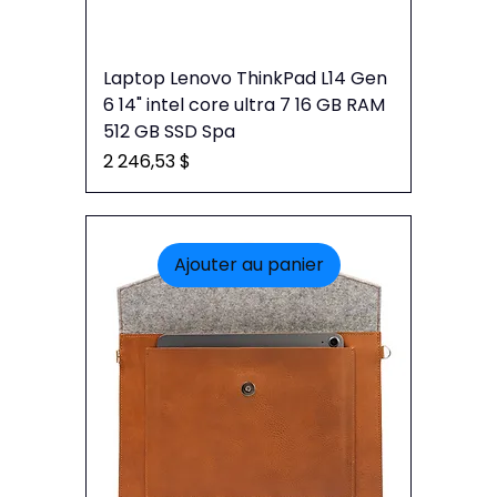
Laptop Lenovo ThinkPad L14 Gen
6 14" intel core ultra 7 16 GB RAM
512 GB SSD Spa
Prix
2 246,53 $
Ajouter au panier