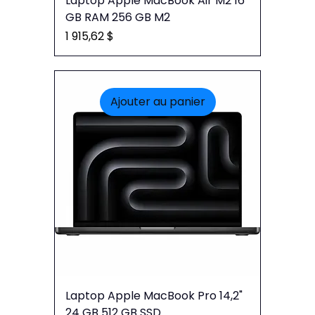
Laptop Apple MacBook Air M2 16
GB RAM 256 GB M2
Prix
1 915,62 $
Ajouter au panier
Laptop Apple MacBook Pro 14,2"
24 GB 512 GB SSD