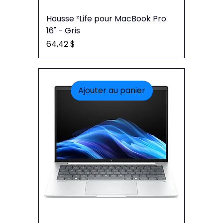
Housse ²Life pour MacBook Pro
16" - Gris
Prix
64,42 $
Ajouter au panier