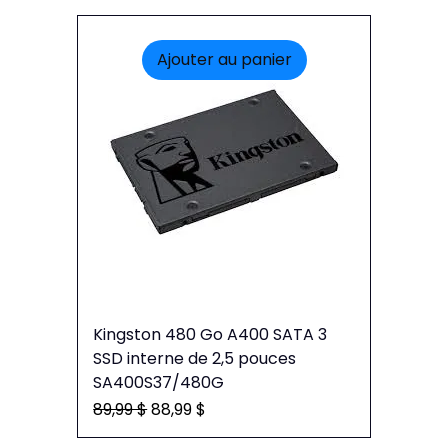
Ajouter au panier
Kingston 480 Go A400 SATA 3
SSD interne de 2,5 pouces
SA400S37/480G
Prix original
Prix promotionnel
89,99 $
88,99 $