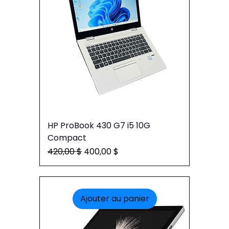
HP ProBook 430 G7 i5 10G
Compact
Prix original
Prix promotionnel
420,00 $
400,00 $
Ajouter au panier