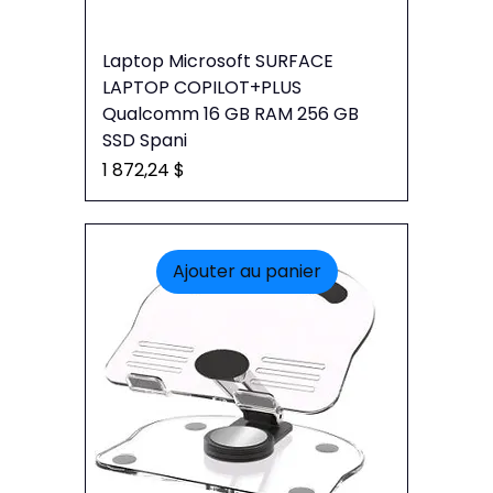
Laptop Microsoft SURFACE
LAPTOP COPILOT+PLUS
Qualcomm 16 GB RAM 256 GB
SSD Spani
Prix
1 872,24 $
Ajouter au panier