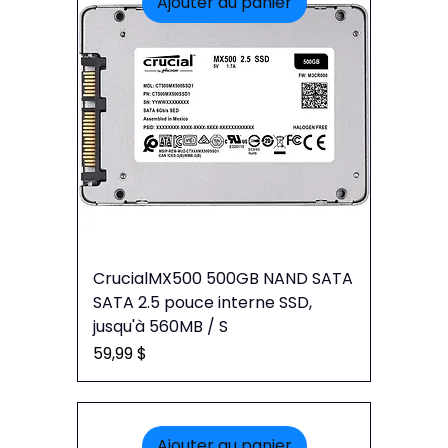
Ajouter au panier
CrucialMX500 500GB NAND SATA
SATA 2.5 pouce interne SSD,
jusqu'à 560MB / S
Prix
59,99 $
Ajouter au panier