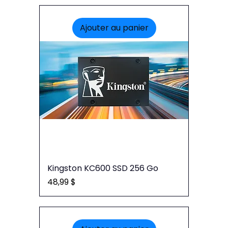
Ajouter au panier
Kingston KC600 SSD 256 Go
Prix
48,99 $