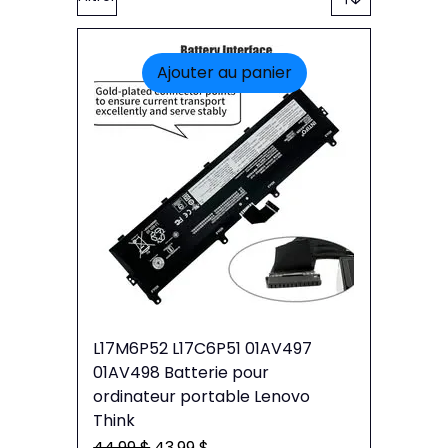
Ajouter au panier
L17M6P52 L17C6P51 01AV497
01AV498 Batterie pour
ordinateur portable Lenovo
Think
Prix original
Prix promotionnel
44,99 $
43,99 $