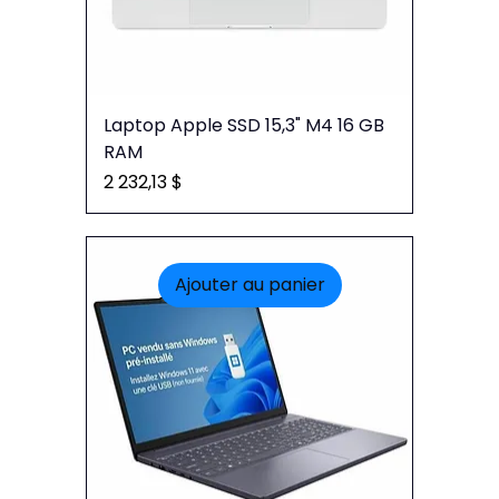
Laptop Apple SSD 15,3" M4 16 GB
RAM
Prix
2 232,13 $
Ajouter au panier