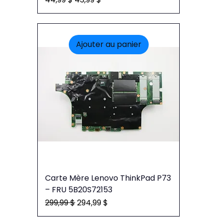
Ajouter au panier
Carte Mère Lenovo ThinkPad P73
– FRU 5B20S72153
Prix original
Prix promotionnel
299,99 $
294,99 $