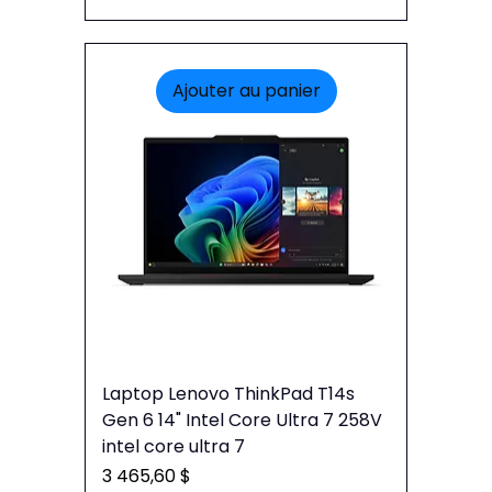
Ajouter au panier
Laptop Lenovo ThinkPad T14s
Gen 6 14" Intel Core Ultra 7 258V
intel core ultra 7
Prix
3 465,60 $