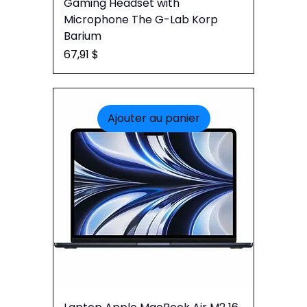
Gaming Headset with
Microphone The G-Lab Korp
Barium
Prix
67,91 $
Ajouter au panier