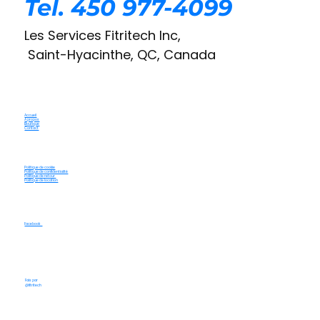
Tel. 450 977-4099
Les Services Fitritech Inc,
Saint-Hyacinthe, QC, Canada
Accueil
À propos
Boutique
Contact
Politique de cookie
Politique de confidentialité
Politique de retour
Politique de location
Facebook
Fais par
@fitritech