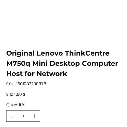
Original Lenovo ThinkCentre
M750q Mini Desktop Computer
Host for Network
SKU
SKU :
1601082280878
1601082280878
Prix
3 104,50 $
Quantité