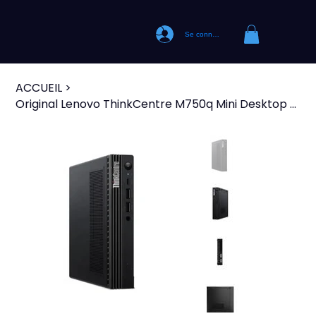
Se connecter
ACCUEIL
>
Original Lenovo ThinkCentre M750q Mini Desktop Computer Host for Network