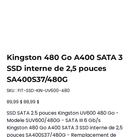
Kingston 480 Go A400 SATA 3
SSD interne de 2,5 pouces
SA400S37/480G
SKU
SKU :
FIT-SSD-KIN-UV600-480
FIT-
SSD-
KIN-
Prix
Prix
89,99 $
88,99 $
UV600-
d’origine
promotionnel
480
SSD SATA 2.5 pouces Kingston UV600 480 Go -
Modele SUV600/480G - SATA III 6 Gb/s
Kingston 480 Go A400 SATA 3 SSD interne de 2,5
pouces SA400S37/480G - Remplacement de