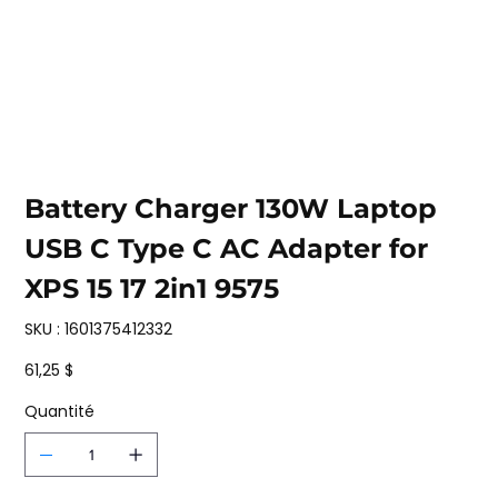
Battery Charger 130W Laptop
USB C Type C AC Adapter for
XPS 15 17 2in1 9575
SKU
SKU :
1601375412332
1601375412332
Prix
61,25 $
Quantité