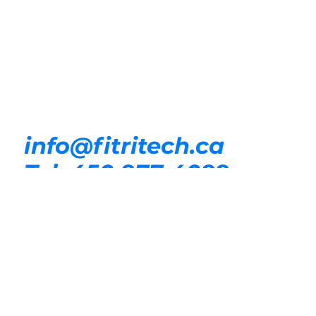
info@fitritech.ca
Tel. 450 977-4099
Les Services Fitritech Inc,
Saint-Hyacinthe, QC, Canada
Accueil
À propos
Boutique
Contact